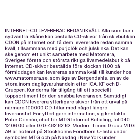
INTERNET-CD LEVERERAD REDAN IKVÄLL Alla som bor i
sydvästra Skåne kan beställa CD-skivor från skivbutiken
CDON på Internet och få dem levererade redan samma
kväll, tillsammans med purjolök och julskinka. Det kan
ske genom ett unikt samarbete med Matomera,
Sveriges första och största riktiga livsmedelsbutik på
Internet. CD-skivor beställda före klockan 11.00 på
förmiddagen kan levereras samma kväll till kunder hos
www.matomera.se, som ägs av Bergendahls, en av de
stora inom dagligvaruhandeln efter ICA, KF och D-
Gruppen. Kunderna får tillgång till ett speciellt
toppsortiment för den snabba leveransen. Samtidigt
kan CDON leverera ytterligare skivor från ett urval på
närmare 100.000 CD-titlar med något längre
leveranstid. För ytterligare information, v g kontakta
Peter Connée, chef för MTG Internet Retailing, tel 040 -
12 06 00 eller 070-482 82 82. Modern Times Group MTG
AB är noterat på Stockholms Fondbörs O-lista under
symbolen MTG och på Nasdaq i New York under