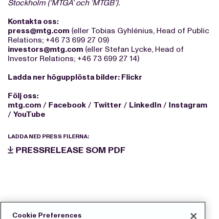
Stockholm (‘MTGA’ och ‘MTGB’).
Kontakta oss:
press@mtg.com
(eller Tobias Gyhlénius, Head of Public
Relations; +46 73 699 27 09)
investors@mtg.com
(eller Stefan Lycke, Head of
Investor Relations; +46 73 699 27 14)
Ladda ner högupplösta bilder:
Flickr
Följ oss:
mtg.com
/
Facebook
/
Twitter
/
LinkedIn
/
Instagram
/
YouTube
LADDA NED PRESS FILERNA:
PRESSRELEASE SOM PDF
Cookie Preferences