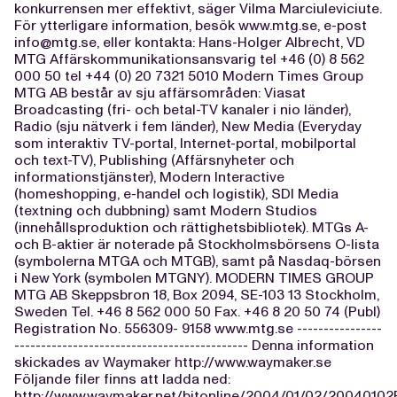
konkurrensen mer effektivt, säger Vilma Marciuleviciute.
För ytterligare information, besök www.mtg.se, e-post
info@mtg.se
, eller kontakta: Hans-Holger Albrecht, VD
MTG Affärskommunikationsansvarig tel +46 (0) 8 562
000 50 tel +44 (0) 20 7321 5010 Modern Times Group
MTG AB består av sju affärsområden: Viasat
Broadcasting (fri- och betal-TV kanaler i nio länder),
Radio (sju nätverk i fem länder), New Media (Everyday
som interaktiv TV-portal, Internet-portal, mobilportal
och text-TV), Publishing (Affärsnyheter och
informationstjänster), Modern Interactive
(homeshopping, e-handel och logistik), SDI Media
(textning och dubbning) samt Modern Studios
(innehållsproduktion och rättighetsbibliotek). MTGs A-
och B-aktier är noterade på Stockholmsbörsens O-lista
(symbolerna MTGA och MTGB), samt på Nasdaq-börsen
i New York (symbolen MTGNY). MODERN TIMES GROUP
MTG AB Skeppsbron 18, Box 2094, SE-103 13 Stockholm,
Sweden Tel. +46 8 562 000 50 Fax. +46 8 20 50 74 (Publ)
Registration No. 556309- 9158 www.mtg.se ----------------
-------------------------------------------- Denna information
skickades av Waymaker http://www.waymaker.se
Följande filer finns att ladda ned:
http://www.waymaker.net/bitonline/2004/01/02/2004010