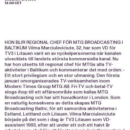
12.00 CET
HON BLIR REGIONAL CHEF FÖR MTG BROADCASTING I
BALTIKUM Vilma Marciuleviciute, 32, har som VD för
TV3 i Litauen varit en av nyckelpersonerna när kanalen
utvecklats till landets största kommersiella kanal. Nu
har hon utsetts till regional chef för MTGs alla TV-
aktiviteter i Baltikum och kommenterar det med orden: -
Ett stort privilegium och en stor utmaning. Den första
januari omorganiserades TV-verksamheten inom
Modern Times Group MTG AB. Fri-TV och betal-TV
slogs ihop till ett affärsområde som kallas MTG
Broadcasting och har sitt huvudkontor i London. Som
en naturlig konsekvens av detta skapas MTG
Broadcasting Baltic, för att samordna aktiviteterna i
Estland, Lettland och Litauen. Vilma Marciuleviciute
började på det som i dag är TV3 Litauen som VD-
assistent 1993, efter att under ett och ett halvt år