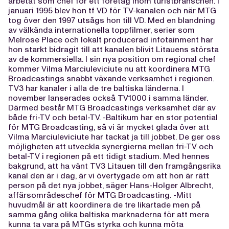
arbetat som chef för ett företag inom turistbranschen. I
januari 1995 blev hon tf VD för TV-kanalen och när MTG
tog över den 1997 utsågs hon till VD. Med en blandning
av välkända internationella toppfilmer, serier som
Melrose Place och lokalt producerad infotainment har
hon starkt bidragit till att kanalen blivit Litauens största
av de kommersiella. I sin nya position om regional chef
kommer Vilma Marciuleviciute nu att koordinera MTG
Broadcastings snabbt växande verksamhet i regionen.
TV3 har kanaler i alla de tre baltiska länderna. I
november lanserades också TV1000 i samma länder.
Därmed består MTG Broadcastings verksamhet där av
både fri-TV och betal-TV. -Baltikum har en stor potential
för MTG Broadcasting, så vi är mycket glada över att
Vilma Marciuleviciute har tackat ja till jobbet. De ger oss
möjligheten att utveckla synergierna mellan fri-TV och
betal-TV i regionen på ett tidigt stadium. Med hennes
bakgrund, att ha vänt TV3 Litauen till den framgångsrika
kanal den är i dag, är vi övertygade om att hon är rätt
person på det nya jobbet, säger Hans-Holger Albrecht,
affärsområdeschef för MTG Broadcasting. -Mitt
huvudmål är att koordinera de tre likartade men på
samma gång olika baltiska marknaderna för att mera
kunna ta vara på MTGs styrka och kunna möta