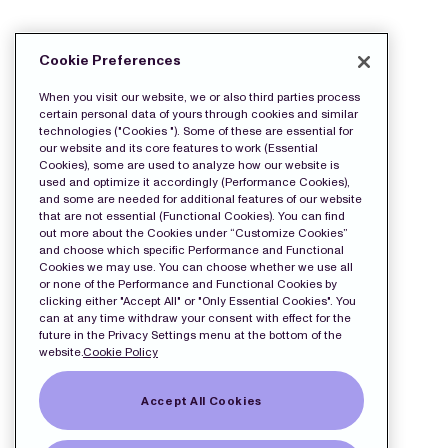
LADDA NED PRESS FILERNA:
Cookie Preferences
wkr0001.pdf
When you visit our website, we or also third parties process
certain personal data of yours through cookies and similar
technologies ("Cookies "). Some of these are essential for
our website and its core features to work (Essential
Cookies), some are used to analyze how our website is
used and optimize it accordingly (Performance Cookies),
and some are needed for additional features of our website
that are not essential (Functional Cookies). You can find
out more about the Cookies under “Customize Cookies”
and choose which specific Performance and Functional
Cookies we may use. You can choose whether we use all
or none of the Performance and Functional Cookies by
clicking either "Accept All" or "Only Essential Cookies". You
can at any time withdraw your consent with effect for the
future in the Privacy Settings menu at the bottom of the
website.
Cookie Policy
Accept All Cookies