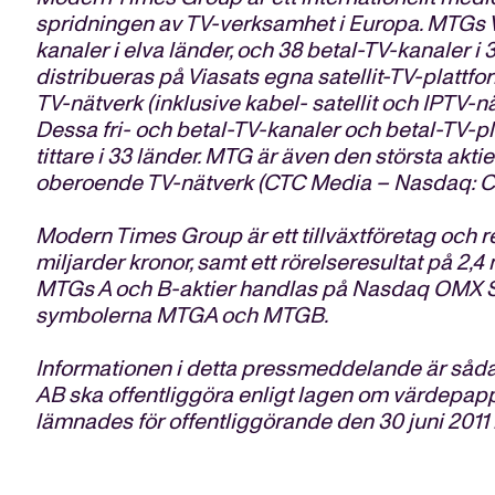
spridningen av TV-verksamhet i Europa. MTGs Vi
kanaler i elva länder, och 38 betal-TV-kanaler i
distribueras på Viasats egna satellit-TV-plattfor
TV-nätverk (inklusive kabel- satellit och IPTV-n
Dessa fri- och betal-TV-kanaler och betal-TV-pla
tittare i 33 länder. MTG är även den största ak
oberoende TV-nätverk (CTC Media – Nasdaq: 
Modern Times Group är ett tillväxtföretag och r
miljarder kronor, samt ett rörelseresultat på 2,4 
MTGs A och B-aktier handlas på Nasdaq OMX S
symbolerna MTGA och MTGB.
Informationen i detta pressmeddelande är s
AB ska offentliggöra enligt lagen om värdepa
lämnades för offentliggörande den 30 juni 2011 