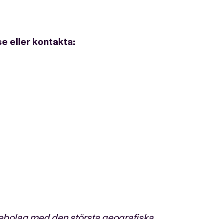
se
eller kontakta:
iebolag med den största geografiska