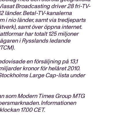
asat Broadcasting driver 28 fri-TV-
 32 länder. Betal-TV-kanalerna
m i nio länder, samt via tredjeparts
ätverk), samt över öppna internet.
ttformar har totalt 125 miljoner
tieägaren i Rysslands ledande
CTCM).
edovisade en försäljning på 13,1
miljarder kronor för helåret 2010.
tockholms Large Cap-lista under
ådan som Modern Times Group MTG
ppersmarknaden. Informationen
klockan 17.00 CET.