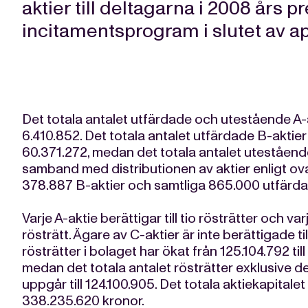
aktier till deltagarna i 2008 års 
incitamentsprogram i slutet av apr
Det totala antalet utfärdade och utestående A-a
6.410.852. Det totala antalet utfärdade B-aktier
60.371.272, medan det totala antalet utestående 
samband med distributionen av aktier enligt 
378.887 B-aktier och samtliga 865.000 utfärda
Varje A-aktie berättigar till tio rösträtter och var
rösträtt. Ägare av C-aktier är inte berättigade ti
rösträtter i bolaget har ökat från 125.104.792 ti
medan det totala antalet rösträtter exklusive 
uppgår till 124.100.905. Det totala aktiekapitalet
338.235.620 kronor.