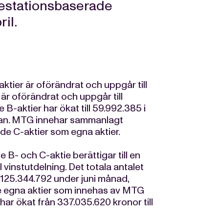
prestationsbaserade
il.
ktier är oförändrat och uppgår till
 är oförändrat och uppgår till
B-aktier har ökat till 59.992.385 i
ovan. MTG innehar sammanlagt
de C-aktier som egna aktier.
je B- och C-aktie berättigar till en
ll vinstutdelning. Det totala antalet
ll 125.344.792 under juni månad,
de egna aktier som innehas av MTG
 har ökat från 337.035.620 kronor till