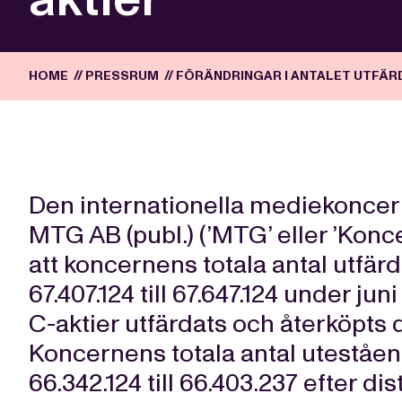
HOME
//
PRESSRUM
//
FÖRÄNDRINGAR I ANTALET UTFÄR
Den internationella mediekonc
MTG AB (publ.) (’MTG’ eller ’Konce
att koncernens totala antal utfärd
67.407.124 till 67.647.124 under ju
C-aktier utfärdats och återköpts d
Koncernens totala antal uteståend
66.342.124 till 66.403.237 efter dis