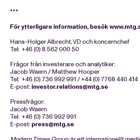
***
För ytterligare information, besök
www.mtg.
Hans-Holger Albrecht, VD och koncernchef
Tel: +46 (0) 8 562 000 50
Frågor från investerare och analytiker:
Jacob Waern / Matthew Hooper
Tel: +46 (0) 736 992 991 / +44 (0) 7768 440 414
E-post:
investor.relations@mtg.se
Pressfrågor:
Jacob Waern
Tel: +46 (0) 736 992 991
E-post:
press@mtg.se
Modern Times Group är ett internationellt med