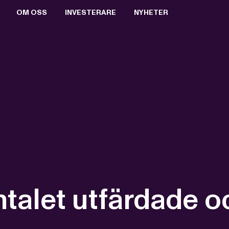
OM OSS
INVESTERARE
NYHETER
BOLAGSSTYRNING
AKTIEN
PRESSRUM
VALBEREDNING
RAPPORTER & PRESENTATIONER
PRESSBILDER
STYRELSEN
FINANSIELL KALENDER
PRENUMERERA
ERSÄTTNING TILL LEDANDE BEFATTNINGSHAVARE
BOLAGSSTÄMMOR
ARKIV
VD OCH VERKSTÄLLANDE LEDNING
KEY EVENTS
REVISORER
FÖRETRÄDESEMISSION 2021
BOLAGSORDNING
MTG SPLIT
ntalet utfärdade 