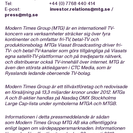
Tel: +44 (0) 7768 440 414
E-post:
investor.relations@mtg.se
/
press@mtg.se
Modern Times Group (MTG) är en internationell TV-
koncern vars verksamheter sträcker sig över fyra
kontinenter och omfattar fri-TV, betal-TV och
produktionsbolag. MTGs Viasat Broadcasting driver fri-
TV- och betal-TV-kanaler som görs tillgängliga på Viasats
egna satellit-TV-plattformar och på tredjeparts nätverk,
och distribuerar också TV-innehåll över internet. MTG är
även den största aktieägaren i CTC Media, som är
Rysslands ledande oberoende TV-bolag.
Modern Times Group är ett tillväxtföretag och redovisade
en försäljning på 13,3 miljarder kronor under 2012. MTGs
A och B-aktier handlas på Nasdaq OMX Stockholms
Large Cap-lista under symbolerna MTGA och MTGB.
Informationen i detta pressmeddelande är sådan
som Modern Times Group MTG AB ska offentliggöra
enligt lagen om värdepappersmarknaden. Informationen