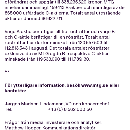
oförändrat och uppgår till 338.235.620 kronor. MTG
innehar sammanlagt 159.413 B-aktier och samtliga av de
865.000 utfärdade C-aktierna. Totalt antal utestående
aktier är därmed 66.622.711.
Varje A-aktie berättigar till tio rösträtter och varje B-
och C-aktie berättigar till en rösträtt. Totalt antal
rösträtter har därför minskat från 120.557.503 till
112.813.543 i augusti. Det totala antalet rösträtter
exklusive de av MTG ägda B- respektive C-aktier
minskade från 119.533.090 till 111.789.130.
***
För ytterligare information, besök
www.mtg.se
eller
kontakta:
Jørgen Madsen Lindemann, VD och koncernchef
Tel: +46 (0) 8 562 000 50
Frågor från media, investerare och analytiker:
Matthew Hooper, Kommunikationsdirektör