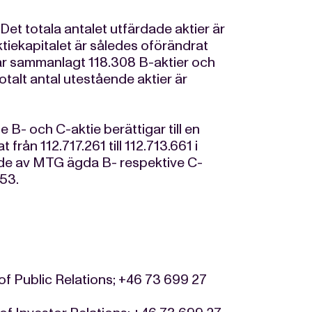
Det totala antalet utfärdade aktier är
ktiekapitalet är således oförändrat
ar sammanlagt 118.308 B-aktier och
talt antal utestående aktier är
je B- och C-aktie berättigar till en
 från 112.717.261 till 112.713.661 i
ve de av MTG ägda B- respektive C-
353.
of Public Relations; +46 73 699 27