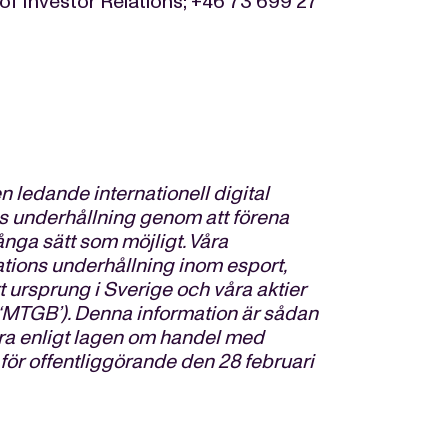
 of Investor Relations; +46 73 699 27
ledande internationell digital
s underhållning genom att förena
nga sätt som möjligt. Våra
tions underhållning inom esport,
rt ursprung i Sverige och våra aktier
‘MTGB’). Denna information är sådan
öra enligt lagen om handel med
för offentliggörande den 28 februari