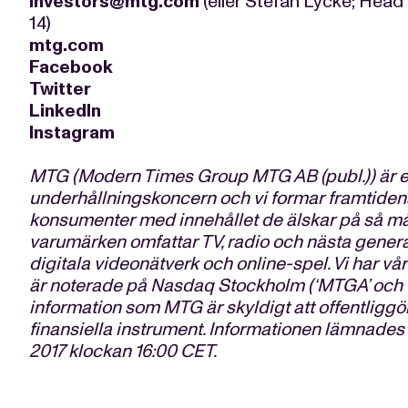
investors@mtg.com
(eller Stefan Lycke; Head
14)
mtg.com
Facebook
Twitter
LinkedIn
Instagram
MTG (Modern Times Group MTG AB (publ.)) är en 
underhållningskoncern och vi formar framtiden
konsumenter med innehållet de älskar på så må
varumärken omfattar TV, radio och nästa genera
digitala videonätverk och online-spel. Vi har vå
är noterade på Nasdaq Stockholm (‘MTGA’ och 
information som MTG är skyldigt att offentligg
finansiella instrument. Informationen lämnades 
2017 klockan 16:00 CET.