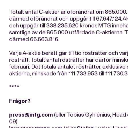
Totalt antal C-aktier är oförändrat om 865.000. 
därmed oförändrat och uppgår till 67.647.124. A
och uppgår till 338.235.620 kronor. MTG inneh
samtliga av de 865.000 utfärdade C-aktierna. To
därmed 66.663.816.
Varje A-aktie berättigar till tio rösträtter och var
rösträtt. Totalt antal rösträtter har därför minskat
februari. Det totala antalet rösträtter, exklusi
aktierna, minskade från 111.733.953 till 111.730.
****
Frågor?
press@mtg.com
(eller Tobias Gyhlénius, Head 
09)