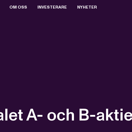
OM OSS
INVESTERARE
NYHETER
BOLAGSSTYRNING
AKTIEN
PRESSRUM
VALBEREDNING
RAPPORTER & PRESENTATIONER
PRESSBILDER
STYRELSEN
FINANSIELL KALENDER
PRENUMERERA
ERSÄTTNING TILL LEDANDE BEFATTNINGSHAVARE
BOLAGSSTÄMMOR
ARKIV
VD OCH VERKSTÄLLANDE LEDNING
KEY EVENTS
REVISORER
FÖRETRÄDESEMISSION 2021
BOLAGSORDNING
MTG SPLIT
alet A- och B-aktie