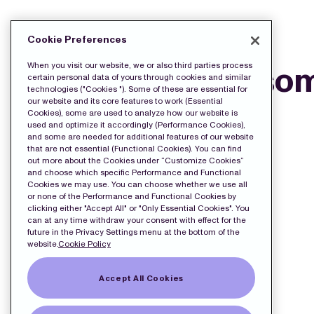
LADDA NED PRESS FILERNA:
Cookie Preferences
Pressrelease so
When you visit our website, we or also third parties process
certain personal data of yours through cookies and similar
technologies ("Cookies "). Some of these are essential for
our website and its core features to work (Essential
Cookies), some are used to analyze how our website is
used and optimize it accordingly (Performance Cookies),
and some are needed for additional features of our website
that are not essential (Functional Cookies). You can find
out more about the Cookies under “Customize Cookies”
and choose which specific Performance and Functional
Cookies we may use. You can choose whether we use all
or none of the Performance and Functional Cookies by
clicking either "Accept All" or "Only Essential Cookies". You
can at any time withdraw your consent with effect for the
future in the Privacy Settings menu at the bottom of the
website.
Cookie Policy
Accept All Cookies