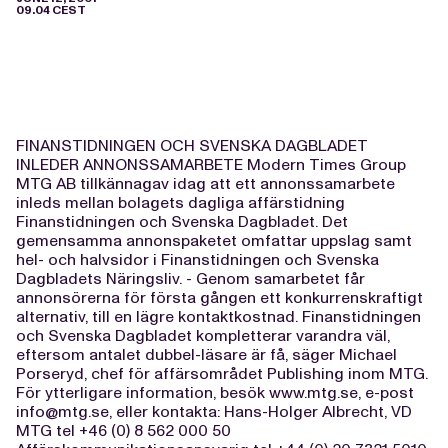
09.04 CEST
FINANSTIDNINGEN OCH SVENSKA DAGBLADET
INLEDER ANNONSSAMARBETE Modern Times Group
MTG AB tillkännagav idag att ett annonssamarbete
inleds mellan bolagets dagliga affärstidning
Finanstidningen och Svenska Dagbladet. Det
gemensamma annonspaketet omfattar uppslag samt
hel- och halvsidor i Finanstidningen och Svenska
Dagbladets Näringsliv. - Genom samarbetet får
annonsörerna för första gången ett konkurrenskraftigt
alternativ, till en lägre kontaktkostnad. Finanstidningen
och Svenska Dagbladet kompletterar varandra väl,
eftersom antalet dubbel-läsare är få, säger Michael
Porseryd, chef för affärsområdet Publishing inom MTG.
För ytterligare information, besök www.mtg.se, e-post
info@mtg.se
, eller kontakta: Hans-Holger Albrecht, VD
MTG tel +46 (0) 8 562 000 50