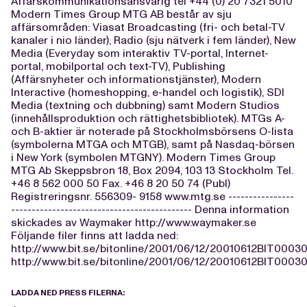
Affärskommunikationsansvarig tel +44 (0) 20 7321 5010
Modern Times Group MTG AB består av sju
affärsområden: Viasat Broadcasting (fri- och betal-TV
kanaler i nio länder), Radio (sju nätverk i fem länder), New
Media (Everyday som interaktiv TV-portal, Internet-
portal, mobilportal och text-TV), Publishing
(Affärsnyheter och informationstjänster), Modern
Interactive (homeshopping, e-handel och logistik), SDI
Media (textning och dubbning) samt Modern Studios
(innehållsproduktion och rättighetsbibliotek). MTGs A-
och B-aktier är noterade på Stockholmsbörsens O-lista
(symbolerna MTGA och MTGB), samt på Nasdaq-börsen
i New York (symbolen MTGNY). Modern Times Group
MTG Ab Skeppsbron 18, Box 2094, 103 13 Stockholm Tel.
+46 8 562 000 50 Fax. +46 8 20 50 74 (Publ)
Registreringsnr. 556309- 9158 www.mtg.se ----------------
-------------------------------------------- Denna information
skickades av Waymaker http://www.waymaker.se
Följande filer finns att ladda ned:
http://www.bit.se/bitonline/2001/06/12/20010612BIT00030
http://www.bit.se/bitonline/2001/06/12/20010612BIT00030
LADDA NED PRESS FILERNA: