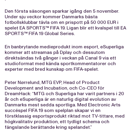
Den första säsongen sparkar igång den 5 november.
Under sju veckor kommer Danmarks bästa
fotbollsklubbar tävla om en prispott på 50 000 EUR i
spelet EA SPORTS™ FIFA 19. Ligan blir ett kvalspel till EA
SPORTS™ FIFA 19 Global Series.
En banbrytande medieprodukt inom esport, eSuperliga
kommer att streamas på Dplay och dessutom
direktsändas två gånger i veckan på Canal 9 via ett
studioformat med kända sportkommentatorer och
experter med bred kunskap om FIFA-spelet.
Peter Nørrelund, MTG EVP, Head of Product
Development and Incubation, och Co-CEO för
DreamHack: “MTG och Superliga har varit partners i 20
år och eSuperliga är en naturlig digital evolution av
Danmarks mest sedda sportliga. Med Electronic Arts
succéspel FIFA 19 som spelplan skapar vi en
förstklassig esportsprodukt riktad mot TV-tittare, med
högkvalitativ produktion, ett tydligt schema och
fängslande berättande kring spelandet.”