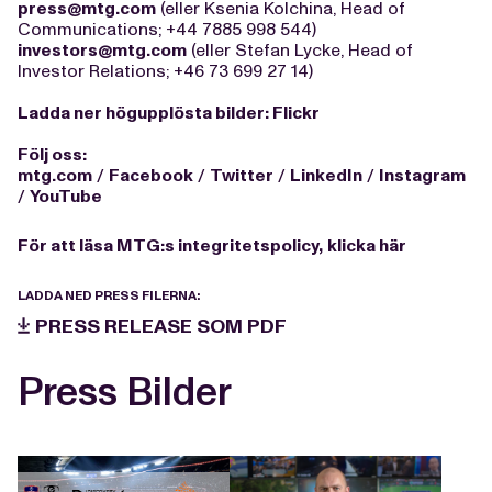
press@mtg.com
(eller Ksenia Kolchina, Head of
Communications; +44 7885 998 544)
investors@mtg.com
(eller Stefan Lycke, Head of
Investor Relations; +46 73 699 27 14)
Ladda
ner högupplösta bilder:
Flickr
Följ oss:
mtg.com
/
Facebook
/
Twitter
/
LinkedIn
/
Instagram
/
YouTube
För att läsa MTG:s integritetspolicy,
klicka här
LADDA NED PRESS FILERNA:
PRESS RELEASE SOM PDF
Press Bilder