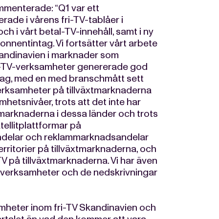
menterade: “Q1 var ett
rade i vårens fri-TV-tablåer i
och i vårt betal-TV-innehåll, samt i ny
onnentintag. Vi fortsätter vårt arbete
kandinavien i marknader som
al-TV-verksamheter genererade god
tag, med en med branschmått sett
verksamheter på tillväxtmarknaderna
hetsnivåer, trots att det inte har
mmarknaderna i dessa länder och trots
tellitplattformar på
dsandelar och reklammarknadsandelar
erritorier på tillväxtmarknaderna, och
 på tillväxtmarknaderna. Vi har även
 verksamheter och de nedskrivningar
amheter inom fri-TV Skandinavien och