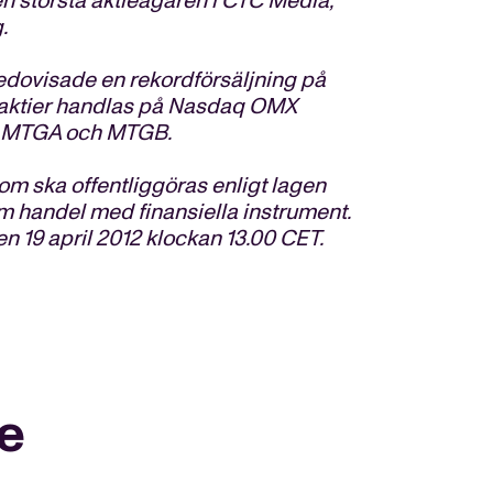
en största aktieägaren i CTC Media,
.
redovisade en rekordförsäljning på
B-aktier handlas på Nasdaq OMX
a MTGA och MTGB.
om ska offentliggöras enligt lagen
handel med finansiella instrument.
n 19 april 2012 klockan 13.00 CET.
e