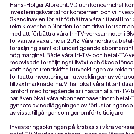
Hans-Holger Albrecht, VD och koncernchef kom
investeringskvartal för koncernen, och vi investe
Skandinavien för att förbättra våra tittarsiffror 
teknik över hela Norden för att driva fortsatt ab
med att förbättra våra fri-TV-verksamheter i S
förväntas växa under 2012. Våra nordiska bet
försäljning samt ett underliggande abonnentin
hög marginal. Både våra fri-TV- och betal-TV-
redovisade försäljningstillväxt och ökade lönsam
varit något trendskifte i utvecklingen av rekla
fortsatta investeringar i utvecklingen av våra sa
tillväxtmarknaderna. Vi har ökat våra tittarti
jämfört med föregående år i nästan alla fri-TV-t
har även ökat våra abonnentbaser inom betal-TV
gynnats av nedläggningen av förlustbringande
av vissa tillgångar som genomförts tidigare.
Investeringsökningen på årsbasis i våra verks