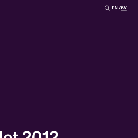
EN
SV
let 2012