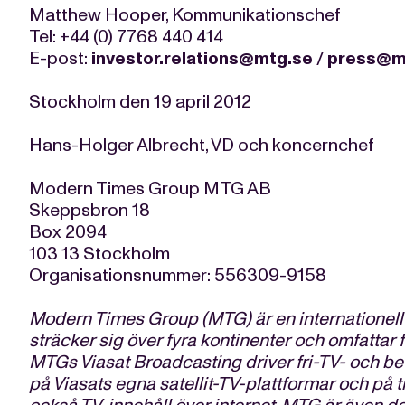
Matthew Hooper, Kommunikationschef
Tel: +44 (0) 7768 440 414
E-post:
investor.relations@mtg.se
/
press@m
Stockholm den 19 april 2012
Hans-Holger Albrecht, VD och koncernchef
Modern Times Group MTG AB
Skeppsbron 18
Box 2094
103 13 Stockholm
Organisationsnummer: 556309-9158
Modern Times Group (MTG) är en internationel
sträcker sig över fyra kontinenter och omfattar 
MTGs Viasat Broadcasting driver fri-TV- och be
på Viasats egna satellit-TV-plattformar och på t