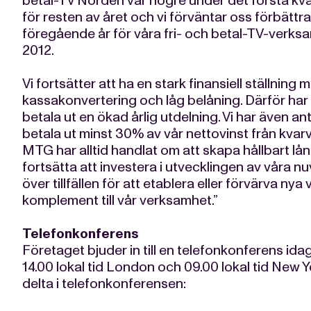
betal-TV Norden var högre under det första kv
för resten av året och vi förväntar oss förbät
föregående år för våra fri- och betal-TV-verks
2012.
Vi fortsätter att ha en stark finansiell ställning
kassakonvertering och låg belåning. Därför har 
betala ut en ökad årlig utdelning. Vi har även a
betala ut minst 30% av vår nettovinst från kvar
MTG har alltid handlat om att skapa hållbart lå
fortsätta att investera i utvecklingen av våra 
över tillfällen för att etablera eller förvärva n
komplement till vår verksamhet.”
Telefonkonferens
Företaget bjuder in till en telefonkonferens ida
14.00 lokal tid London och 09.00 lokal tid New 
delta i telefonkonferensen: