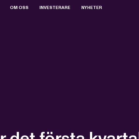
OM OSS
INVESTERARE
NYHETER
BOLAGSSTYRNING
AKTIEN
PRESSRUM
VALBEREDNING
RAPPORTER & PRESENTATIONER
PRESSBILDER
STYRELSEN
FINANSIELL KALENDER
PRENUMERERA
ERSÄTTNING TILL LEDANDE BEFATTNINGSHAVARE
BOLAGSSTÄMMOR
ARKIV
VD OCH VERKSTÄLLANDE LEDNING
KEY EVENTS
REVISORER
FÖRETRÄDESEMISSION 2021
BOLAGSORDNING
MTG SPLIT
r det första kvarta