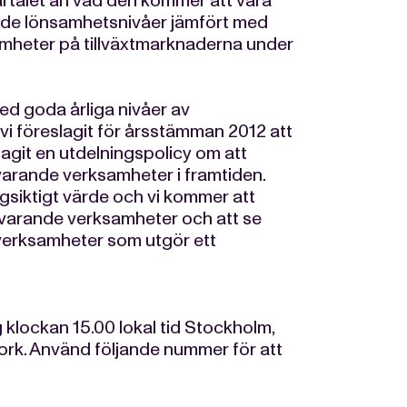
artalet än vad den kommer att vara
trade lönsamhetsnivåer jämfört med
amheter på tillväxtmarknaderna under
 med goda årliga nivåer av
vi föreslagit för årsstämman 2012 att
ntagit en utdelningspolicy om att
varande verksamheter i framtiden.
ngsiktigt värde och vi kommer att
nuvarande verksamheter och att se
ya verksamheter som utgör ett
g klockan 15.00 lokal tid Stockholm,
York. Använd följande nummer för att