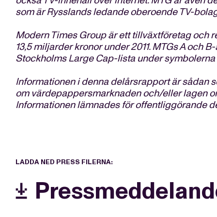
också TV-innehåll över internet. MTG är även d
som är Rysslands ledande oberoende TV-bolag
Modern Times Group är ett tillväxtföretag och 
13,5 miljarder kronor under 2011. MTGs A och 
Stockholms Large Cap-lista under symbolern
Informationen i denna delårsrapport är sådan s
om värdepappersmarknaden och/eller lagen om 
Informationen lämnades för offentliggörande de
LADDA NED PRESS FILERNA:
Pressmeddeland