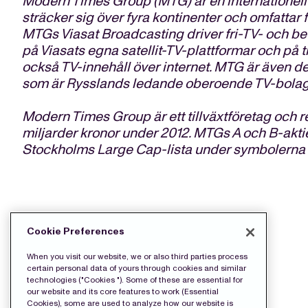
Modern Times Group (MTG) är en internationel
sträcker sig över fyra kontinenter och omfattar 
MTGs Viasat Broadcasting driver fri-TV- och be
på Viasats egna satellit-TV-plattformar och på t
också TV-innehåll över internet. MTG är även d
som är Rysslands ledande oberoende TV-bolag
Modern Times Group är ett tillväxtföretag och r
miljarder kronor under 2012. MTGs A och B-ak
Stockholms Large Cap-lista under symbolern
LADDA NED PRESS FILERNA:
Cookie Preferences
Release
When you visit our website, we or also third parties process
certain personal data of yours through cookies and similar
technologies ("Cookies "). Some of these are essential for
our website and its core features to work (Essential
Cookies), some are used to analyze how our website is