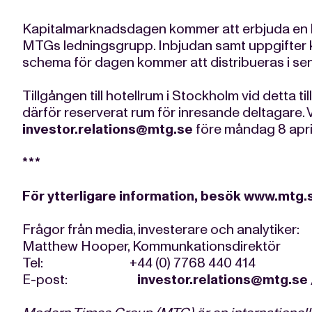
Kapitalmarknadsdagen kommer att erbjuda en 
MTGs ledningsgrupp. Inbjudan samt uppgifter kr
schema för dagen kommer att distribueras i se
Tillgången till hotellrum i Stockholm vid detta t
därför reserverat rum för inresande deltagare. 
investor.relations@mtg.se
före måndag 8 april
***
För ytterligare information, besök
www.mtg.
Frågor från media, investerare och analytiker:
Matthew Hooper, Kommunkationsdirektör
Tel: +44 (0) 7768 440 414
E-post:
investor.relations@mtg.se