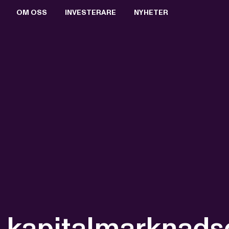
OM OSS
INVESTERARE
NYHETER
BOLAGSSTYRNING
AKTIEN
PRESSRUM
VALBEREDNING
RAPPORTER & PRESENTATIONER
PRESSBILDER
STYRELSEN
FINANSIELL KALENDER
PRENUMERERA
ERSÄTTNING TILL LEDANDE BEFATTNINGSHAVARE
BOLAGSSTÄMMOR
ARKIV
VD OCH VERKSTÄLLANDE LEDNING
KEY EVENTS
REVISORER
FÖRETRÄDESEMISSION 2021
BOLAGSORDNING
MTG SPLIT
 kapitalmarknads