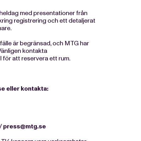
heldag med presentationer från
ing registrering och ett detaljerat
nare.
illfälle är begränsad, och MTG har
Vänligen kontakta
 för att reservera ett rum.
se
eller kontakta:
/
press@mtg.se