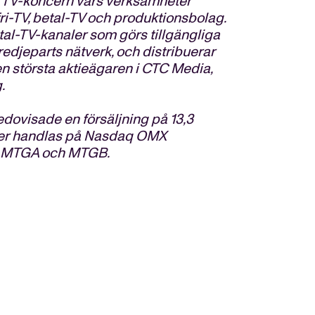
l TV-koncern vars verksamheter
fri-TV, betal-TV och produktionsbolag.
tal-TV-kanaler som görs tillgängliga
redjeparts nätverk, och distribuerar
en största aktieägaren i CTC Media,
.
edovisade en försäljning på 13,3
tier handlas på Nasdaq OMX
a MTGA och MTGB.