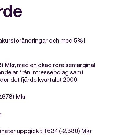
rde
akursförändringar och med 5% i
3) Mkr, med en ökad rörelsemarginal
tandelar från intressebolag samt
er det fjärde kvartalet 2009
-2.678) Mkr
r
heter uppgick till 634 (-2.880) Mkr