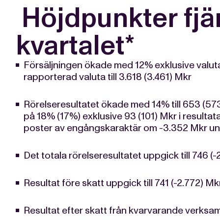
Höjdpunkter fjä
kvartalet*
Försäljningen ökade med 12% exklusive valut
rapporterad valuta till 3.618 (3.461) Mkr
Rörelseresultatet ökade med 14% till 653 (57
på 18% (17%) exklusive 93 (101) Mkr i resulta
poster av engångskaraktär om -3.352 Mkr und
Det totala rörelseresultatet uppgick till 746 (
Resultat före skatt uppgick till 741 (-2.772) Mk
Resultat efter skatt från kvarvarande verksam