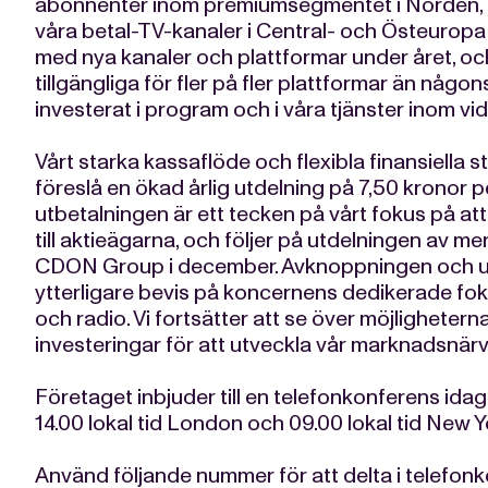
abonnenter inom premiumsegmentet i Norden,
våra betal-TV-kanaler i Central- och Östeuropa s
med nya kanaler och plattformar under året, och
tillgängliga för fler på fler plattformar än någons
investerat i program och i våra tjänster inom 
Vårt starka kassaflöde och flexibla finansiella st
föreslå en ökad årlig utdelning på 7,50 kronor p
utbetalningen är ett tecken på vårt fokus på att
till aktieägarna, och följer på utdelningen av mer 
CDON Group i december. Avknoppningen och u
ytterligare bevis på koncernens dedikerade f
och radio. Vi fortsätter att se över möjligheterna t
investeringar för att utveckla vår marknadsnärv
Företaget inbjuder till en telefonkonferens idag
14.00 lokal tid London och 09.00 lokal tid New Y
Använd följande nummer för att delta i telefon