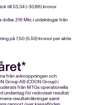
ck till 53,34 (-30,86) kronor
dollar, 216 Mkr, i utdelningar från
ing på 7,50 (5,50) kronor per aktie
året*
rna från avknoppningen och
ON Group AB (CDON Group) i
uderats från MTGs operationella
d undantag för redovisat resultat
ernens resultaträkningar samt
rnens rapport över kassaflöden.