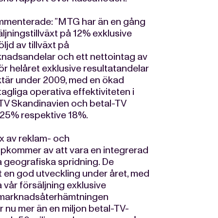
mmenterade: ”MTG har än en gång
ljningstillväxt på 12% exklusive
jd av tillväxt på
nadsandelar och ett nettointag av
r helåret exklusive resultatandelar
ktär under 2009, med en ökad
gliga operativa effektiviteten i
-TV Skandinavien och betal-TV
 25% respektive 18%.
ix av reklam- och
pkommer av att vara en integrerad
 geografiska spridning. De
 en god utveckling under året, med
 vår försäljning exklusive
är marknadsåterhämtningen
r nu mer än en miljon betal-TV-