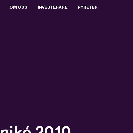
OM OSS
INVESTERARE
NYHETER
BOLAGSSTYRNING
AKTIEN
PRESSRUM
VALBEREDNING
RAPPORTER & PRESENTATIONER
PRESSBILDER
STYRELSEN
FINANSIELL KALENDER
PRENUMERERA
ERSÄTTNING TILL LEDANDE BEFATTNINGSHAVARE
BOLAGSSTÄMMOR
ARKIV
VD OCH VERKSTÄLLANDE LEDNING
KEY EVENTS
REVISORER
FÖRETRÄDESEMISSION 2021
BOLAGSORDNING
MTG SPLIT
niké 2010