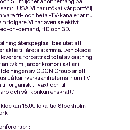
 och 50 miljoner abonnemang på
amt i USA. Vi har utökat vår portfölj
 våra fri- och betal-TV-kanaler är nu
in tidigare. Vi har även selektivt
video-on-demand, HD och 3D.
ällning återspeglas i beslutet att
er aktie till årets stämma. Den ökade
 leverera förbättrad total avkastning
än två miljarder kronor i aktier i
tdelningen av CDON Group är ett
okus på kärnverksamheterna inom TV
ill organisk tillväxt och till
aro och vår konkurrenskraft.”
 klockan 15.00 lokal tid Stockholm,
ork.
konferensen: