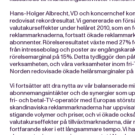
Hans-Holger Albrecht, VD och koncernchef ko
redovisat rekordresultat. Vi genererade en försä
valutakurseffekter under helåret 2010, som en föl
reklammarknaderna, fortsatt ökade reklammark
abonnenter. Rörelseresultatet växte med 27% fö
från intressebolag och poster av engångskara
rörelsemarginal på 15%. Detta tydliggör den påta
verksamheten, och våra verksamheter inom fri
Norden redovisade ökade helårsmarginaler på
Vi fortsätter att dra nytta av vår balanserade m
abonnemangsintäkter och de synergier som up
fri- och betal-TV-operatör med Europas största
skandinaviska reklammarknaderna har uppvisat
stigande volymer och priser, och vi ökade också
valutakurseffekter på tillväxtmarknaderna, d
fortfarande sker i ett långsammare tempo. Vi ha