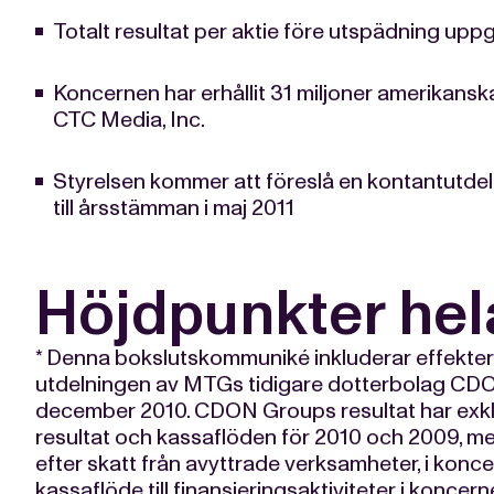
Totalt resultat per aktie före utspädning uppgi
Koncernen har erhållit 31 miljoner amerikanska 
CTC Media, Inc.
Styrelsen kommer att föreslå en kontantutdeln
till årsstämman i maj 2011
Höjdpunkter hel
* Denna bokslutskommuniké inkluderar effekte
utdelningen av MTGs tidigare dotterbolag CD
december 2010. CDON Groups resultat har exkl
resultat och kassaflöden för 2010 och 2009, me
efter skatt från avyttrade verksamheter, i konc
kassaflöde till finansieringsaktiviteter i konce