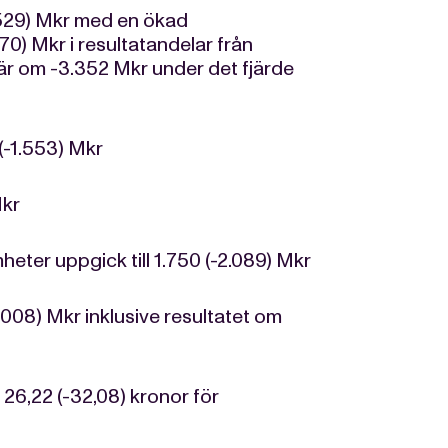
1.529) Mkr med en ökad
70) Mkr i resultatandelar från
r om -3.352 Mkr under det fjärde
 (-1.553) Mkr
Mkr
eter uppgick till 1.750 (-2.089) Mkr
-2.008) Mkr inklusive resultatet om
 26,22 (-32,08) kronor för