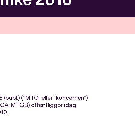
(publ.) (”MTG” eller ”koncernen”)
GA, MTGB) offentliggör idag
010.