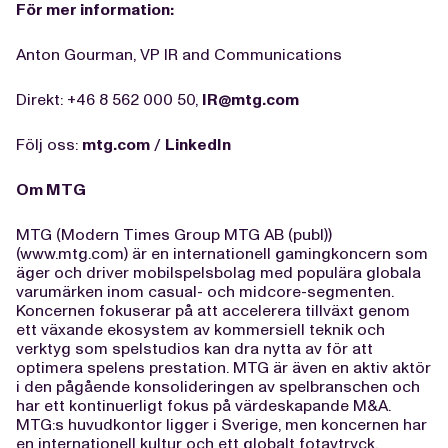
För mer information:
Anton Gourman, VP IR and Communications
Direkt: +46 8 562 000 50,
IR@mtg.com
Följ oss:
mtg.com
/
LinkedIn
Om MTG
MTG (Modern Times Group MTG AB (publ))
(www.mtg.com) är en internationell gamingkoncern som
äger och driver mobilspelsbolag med populära globala
varumärken inom casual- och midcore-segmenten.
Koncernen fokuserar på att accelerera tillväxt genom
ett växande ekosystem av kommersiell teknik och
verktyg som spelstudios kan dra nytta av för att
optimera spelens prestation. MTG är även en aktiv aktör
i den pågående konsolideringen av spelbranschen och
har ett kontinuerligt fokus på värdeskapande M&A.
MTG:s huvudkontor ligger i Sverige, men koncernen har
en internationell kultur och ett globalt fotavtryck.