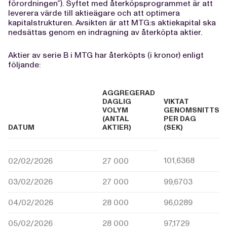
förordningen”). Syftet med återköpsprogrammet är att
leverera värde till aktieägare och att optimera
kapitalstrukturen. Avsikten är att MTG:s aktiekapital ska
nedsättas genom en indragning av återköpta aktier.
Aktier av serie B i MTG har återköpts (i kronor) enligt
följande:
AGGREGERAD
DAGLIG
VIKTAT
VOLYM
GENOMSNITTSPR
(ANTAL
PER DAG
DATUM
AKTIER)
(SEK)
101,6368
02/02/2026
27 000
03/02/2026
27 000
99,6703
04/02/2026
28 000
96,0289
05/02/2026
28 000
97,1729