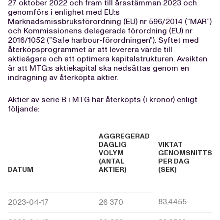
27 oktober 2022 och fram till årsstämman 2023 och
genomförs i enlighet med EU:s
Marknadsmissbruksförordning (EU) nr 596/2014 (”MAR”)
och Kommissionens delegerade förordning (EU) nr
2016/1052 (”Safe harbour-förordningen”). Syftet med
återköpsprogrammet är att leverera värde till
aktieägare och att optimera kapitalstrukturen. Avsikten
är att MTG:s aktiekapital ska nedsättas genom en
indragning av återköpta aktier.
Aktier av serie B i MTG har återköpts (i kronor) enligt
följande:
AGGREGERAD
DAGLIG
VIKTAT
VOLYM
GENOMSNITTSPR
(ANTAL
PER DAG
DATUM
AKTIER)
(SEK)
83,4455
2023-04-17
26 370