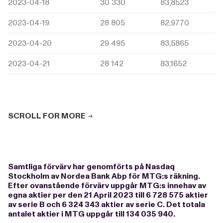
2023-04-18
30 330
83,8523
2023-04-19
28 805
82,9770
2023-04-20
29 495
83,5865
2023-04-21
28 142
83,1652
SCROLL FOR MORE
Samtliga förvärv har genomförts på Nasdaq
Stockholm av Nordea Bank Abp för MTG:s räkning.
Efter ovanstående förvärv uppgår MTG:s innehav av
egna aktier per den 21 April 2023 till 6 728 575 aktier
av serie B och 6 324 343 aktier av serie C. Det totala
antalet aktier i MTG uppgår till 134 035 940.