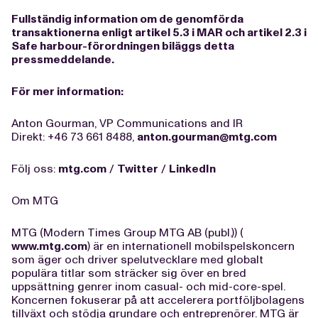
Fullständig information om de genomförda
transaktionerna enligt artikel 5.3 i MAR och artikel 2.3 i
Safe harbour-förordningen biläggs detta
pressmeddelande.
För mer information:
Anton Gourman, VP Communications and IR
Direkt: +46 73 661 8488,
anton.gourman@mtg.com
Följ oss:
mtg.com
/
Twitter
/
LinkedIn
Om MTG
MTG (Modern Times Group MTG AB (publ.)) (
www.mtg.com
) är en internationell mobilspelskoncern
som äger och driver spelutvecklare med globalt
populära titlar som sträcker sig över en bred
uppsättning genrer inom casual- och mid-core-spel.
Koncernen fokuserar på att accelerera portföljbolagens
tillväxt och stödja grundare och entreprenörer. MTG är