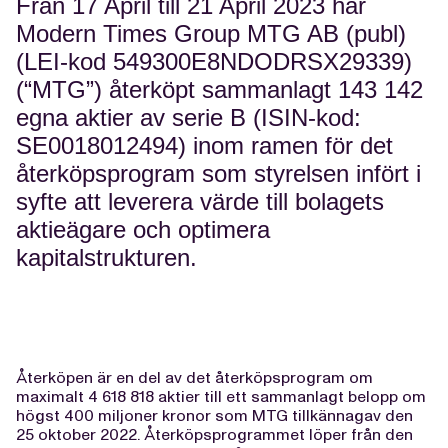
Från 17 April till 21 April 2023 har
Modern Times Group MTG AB (publ)
(LEI-kod 549300E8NDODRSX29339)
(“MTG”) återköpt sammanlagt
143 142
egna aktier av serie B (ISIN-kod:
SE0018012494
) inom ramen för det
återköpsprogram som styrelsen infört i
syfte att leverera värde till bolagets
aktieägare och optimera
kapitalstrukturen.
Återköpen är en del av det återköpsprogram om
maximalt 4 618 818 aktier till ett sammanlagt belopp om
högst 400 miljoner kronor som MTG tillkännagav den
25 oktober 2022. Återköpsprogrammet löper från den