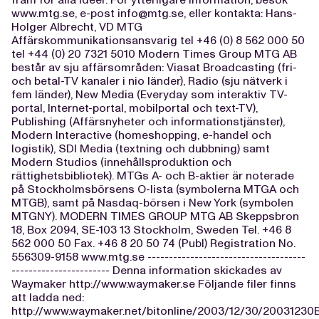
www.mtg.se, e-post
info@mtg.se
, eller kontakta: Hans-
Holger Albrecht, VD MTG
Affärskommunikationsansvarig tel +46 (0) 8 562 000 50
tel +44 (0) 20 7321 5010 Modern Times Group MTG AB
består av sju affärsområden: Viasat Broadcasting (fri-
och betal-TV kanaler i nio länder), Radio (sju nätverk i
fem länder), New Media (Everyday som interaktiv TV-
portal, Internet-portal, mobilportal och text-TV),
Publishing (Affärsnyheter och informationstjänster),
Modern Interactive (homeshopping, e-handel och
logistik), SDI Media (textning och dubbning) samt
Modern Studios (innehållsproduktion och
rättighetsbibliotek). MTGs A- och B-aktier är noterade
på Stockholmsbörsens O-lista (symbolerna MTGA och
MTGB), samt på Nasdaq-börsen i New York (symbolen
MTGNY). MODERN TIMES GROUP MTG AB Skeppsbron
18, Box 2094, SE-103 13 Stockholm, Sweden Tel. +46 8
562 000 50 Fax. +46 8 20 50 74 (Publ) Registration No.
556309-9158 www.mtg.se -------------------------------------
----------------------- Denna information skickades av
Waymaker http://www.waymaker.se Följande filer finns
att ladda ned:
http://www.waymaker.net/bitonline/2003/12/30/2003123