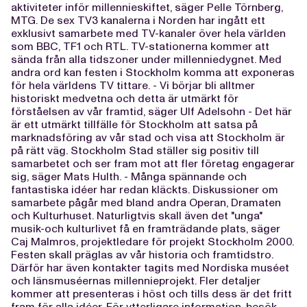
aktiviteter inför millennieskiftet, säger Pelle Törnberg,
MTG. De sex TV3 kanalerna i Norden har ingått ett
exklusivt samarbete med TV-kanaler över hela världen
som BBC, TF1 och RTL. TV-stationerna kommer att
sända från alla tidszoner under millenniedygnet. Med
andra ord kan festen i Stockholm komma att exponeras
för hela världens TV tittare. - Vi börjar bli alltmer
historiskt medvetna och detta är utmärkt för
förståelsen av vår framtid, säger Ulf Adelsohn - Det här
är ett utmärkt tillfälle för Stockholm att satsa på
marknadsföring av vår stad och visa att Stockholm är
på rätt väg. Stockholm Stad ställer sig positiv till
samarbetet och ser fram mot att fler företag engagerar
sig, säger Mats Hulth. - Många spännande och
fantastiska idéer har redan kläckts. Diskussioner om
samarbete pågår med bland andra Operan, Dramaten
och Kulturhuset. Naturligtvis skall även det "unga"
musik-och kulturlivet få en framträdande plats, säger
Caj Malmros, projektledare för projekt Stockholm 2000.
Festen skall präglas av vår historia och framtidstro.
Därför har även kontakter tagits med Nordiska muséet
och länsmuséernas millennieprojekt. Fler detaljer
kommer att presenteras i höst och tills dess är det fritt
fram för alla idéer. För ytterligare information, besök