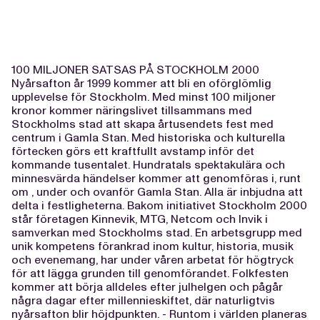
100 MILJONER SATSAS PÅ STOCKHOLM 2000
Nyårsafton år 1999 kommer att bli en oförglömlig
upplevelse för Stockholm. Med minst 100 miljoner
kronor kommer näringslivet tillsammans med
Stockholms stad att skapa årtusendets fest med
centrum i Gamla Stan. Med historiska och kulturella
förtecken görs ett kraftfullt avstamp inför det
kommande tusentalet. Hundratals spektakulära och
minnesvärda händelser kommer att genomföras i, runt
om , under och ovanför Gamla Stan. Alla är inbjudna att
delta i festligheterna. Bakom initiativet Stockholm 2000
står företagen Kinnevik, MTG, Netcom och Invik i
samverkan med Stockholms stad. En arbetsgrupp med
unik kompetens förankrad inom kultur, historia, musik
och evenemang, har under våren arbetat för högtryck
för att lägga grunden till genomförandet. Folkfesten
kommer att börja alldeles efter julhelgen och pågår
några dagar efter millennieskiftet, där naturligtvis
nyårsafton blir höjdpunkten. - Runtom i världen planeras