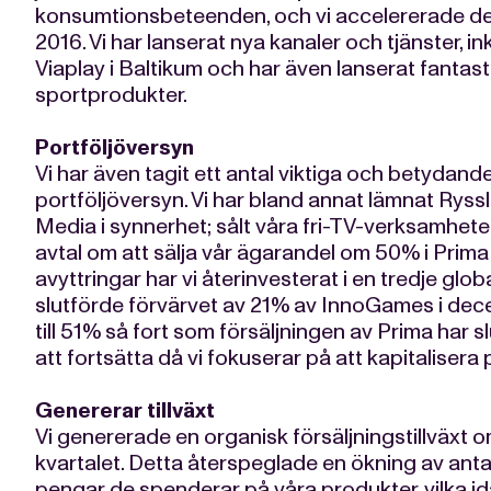
konsumtionsbeteenden, och vi accelererade den
2016. Vi har lanserat nya kanaler och tjänster, i
Viaplay i Baltikum och har även lanserat fantas
sportprodukter.
Portföljöversyn
Vi har även tagit ett antal viktiga och betydan
portföljöversyn. Vi har bland annat lämnat Rys
Media i synnerhet; sålt våra fri-TV-verksamheter 
avtal om att sälja vår ägarandel om 50% i Prima 
avyttringar har vi återinvesterat i en tredje globa
slutförde förvärvet av 21% av InnoGames i dec
till 51% så fort som försäljningen av Prima har 
att fortsätta då vi fokuserar på att kapitaliser
Genererar tillväxt
Vi genererade en organisk försäljningstillväxt 
kvartalet. Detta återspeglade en ökning av ant
pengar de spenderar på våra produkter, vilka ida