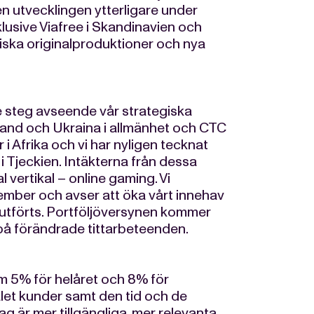
 utvecklingen ytterligare under
nklusive Viafree i Skandinavien och
tiska originalproduktioner och nya
de steg avseende vår strategiska
sland och Ukraina i allmänhet och CTC
i Afrika och vi har nyligen tecknat
i Tjeckien. Intäkterna från dessa
l vertikal – online gaming. Vi
ember och avser att öka vårt innehav
slutförts. Portföljöversynen kommer
a på förändrade tittarbeteenden.
om 5% för helåret och 8% för
alet kunder samt den tid och de
g är mer tillgängliga, mer relevanta