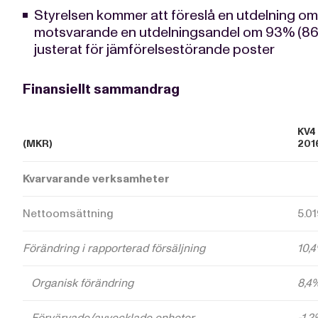
Styrelsen kommer att föreslå en utdelning om 1
motsvarande en utdelningsandel om 93% (86
justerat för jämförelsestörande poster
Finansiellt sammandrag
KV4
(MKR)
201
Kvarvarande verksamheter
Nettoomsättning
5.01
Förändring i rapporterad
försäljning
10,
Organisk förändring
8,4
Förvärvade/avvecklade enheter
-1,2