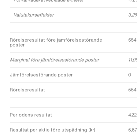
Valutakurseffekter
3,2
Rörelseresultat före jämförelsestörande
554
poster
Marginal före jämförelsestörande poster
11,
Jämförelsestörande poster
0
Rörelseresultat
554
Periodens resultat
422
Resultat per aktie före utspädning (kr)
5,6