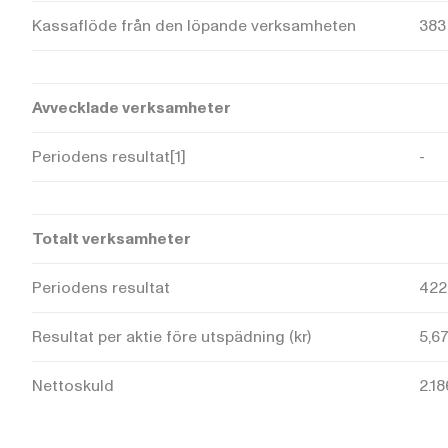
Kassaflöde från den löpande verksamheten
383
Avvecklade verksamheter
Periodens resultat[1]
-
Totalt
verksamheter
Periodens resultat
422
Resultat per aktie före utspädning (kr)
5,6
Nettoskuld
2.18