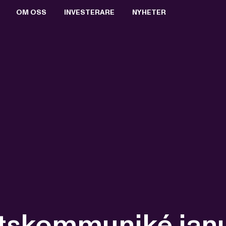
OM OSS
INVESTERARE
NYHETER
BOLAGSSTYRNING
AKTIEN
PRESSRUM
VALBEREDNING
RAPPORTER & PRESENTATIONER
PRESSBILDER
STYRELSEN
FINANSIELL KALENDER
PRENUMERERA
ERSÄTTNING TILL LEDANDE BEFATTNINGSHAVARE
BOLAGSSTÄMMOR
ARKIV
VD OCH VERKSTÄLLANDE LEDNING
KEY EVENTS
REVISORER
FÖRETRÄDESEMISSION 2021
BOLAGSORDNING
MTG SPLIT
utskommuniké jan