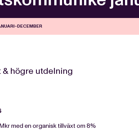
JANUARI−DECEMBER
t & högre utdelning
6
 Mkr med en organisk tillväxt om 8%