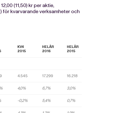
2,00 (11,50) kr per aktie,
) för kvarvarande verksamheter och
KV4
HELÅR
HELÅR
6
2015
2016
2015
9
4.545
17.299
16.218
4%
4,0%
6,7%
3,0%
%
-0,2%
5,4%
0,7%
%
4,3%
1,2%
1,9%