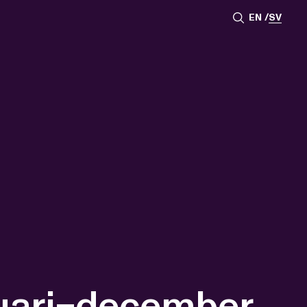
EN
SV
uari−december